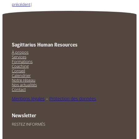
précédent
|
Sagittarius Human Resources
À propos
Services
Formations
Coaching
Conseil
Calendrier
Notre réseau
Nos actualités
Contact
Mentions légales
–
Protection des données
Newsletter
RESTEZ INFORMÉS