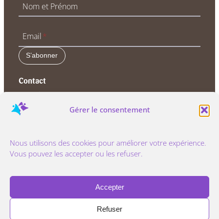
Nom et Prénom
Email
*
S’abonner
Contact
Avenue Fond Generet, 7
1325 Dion Valmont
Gérer le consentement
+32 (0) 496 28 53 28
Nous utilisons des cookies pour améliorer votre expérience.
Vous pouvez les accepter ou les refuser.
info@sagittarius-hr.be
Mail
LinkedIn
Facebook
Accepter
Refuser
© 2025 Sagittarius Human Resources / © photos :
Julie de Bellaing