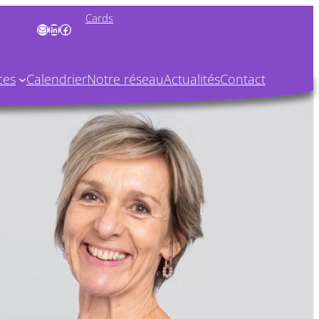
Cards
Mail
LinkedIn
Facebook
ces
Calendrier
Notre réseau
Actualités
Contact
s
026