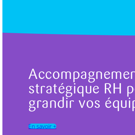
Accompagnemen
stratégique RH p
grandir vos équi
En savoir +