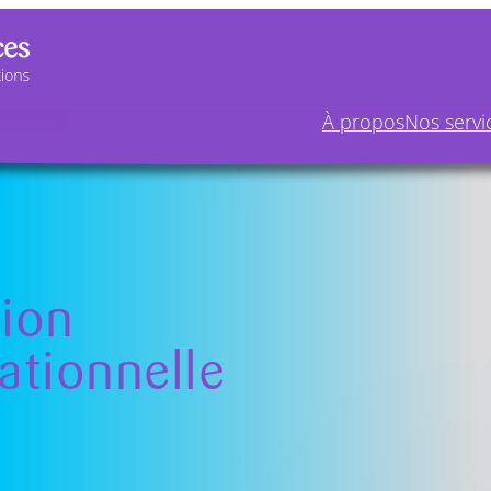
À propos
Nos servi
Calendrier de
formations 2
Lire plus