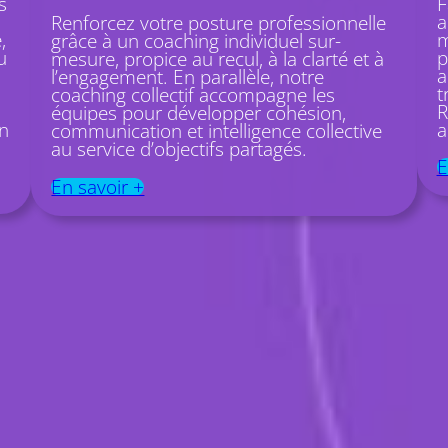
s
F
a
Renforcez votre posture professionnelle
,
m
grâce à un coaching individuel sur-
u
p
mesure, propice au recul, à la clarté et à
a
l’engagement. En parallèle, notre
t
coaching collectif accompagne les
R
équipes pour développer cohésion,
on
a
communication et intelligence collective
au service d’objectifs partagés.
E
En savoir +