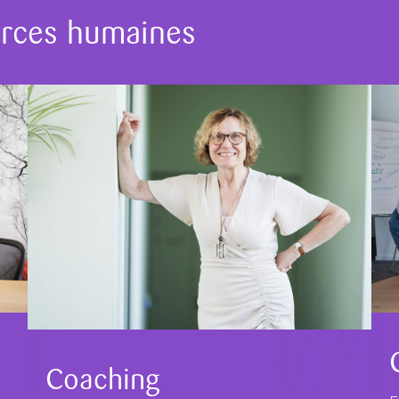
urces humaines
Coaching