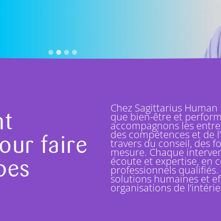
Chez Sagittarius Human
t
que bien-être et perform
accompagnons les entre
des compétences et de l
our faire
travers du conseil, des 
mesure. Chaque interven
écoute et expertise, en 
pes
professionnels qualifiés
solutions humaines et ef
organisations de l’intérie