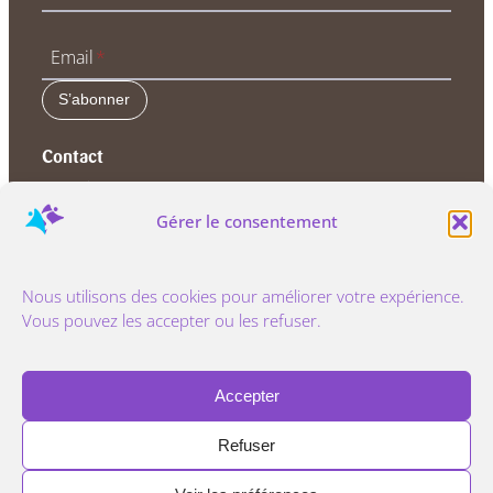
Email
*
S’abonner
Contact
Avenue Fond Generet, 7
1325 Dion Valmont
Gérer le consentement
+32 (0) 496 28 53 28
Nous utilisons des cookies pour améliorer votre expérience.
Vous pouvez les accepter ou les refuser.
info@sagittarius-hr.be
Mail
LinkedIn
Facebook
Accepter
Refuser
© 2025 Sagittarius Human Resources / © photos :
Julie de Bellaing
Sagittarius Human Resources – Empowering People,