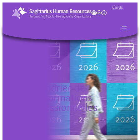
Cards
Mail
LinkedIn
Facebook
Calendrier de
nos formations
professionnelles